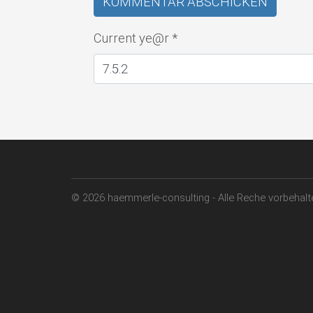
Current ye@r
*
© 2026 haemmerle-consulting - Alle Reche vorbehalt