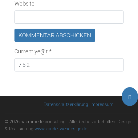
Website
Current ye@r
*
Datenschutzerklärung
Impressum
© 2026 haemmerle-consulting - Alle Reche vorbehalten. Design
& Realisierung
www.zundel-webdesign.de