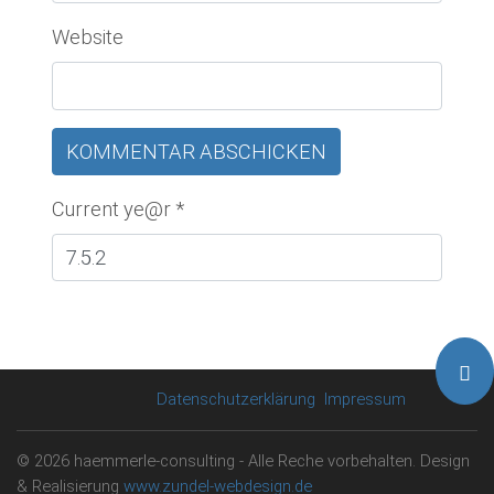
Website
Current ye@r
*
Datenschutzerklärung
Impressum
© 2026 haemmerle-consulting - Alle Reche vorbehalten. Design
& Realisierung
www.zundel-webdesign.de