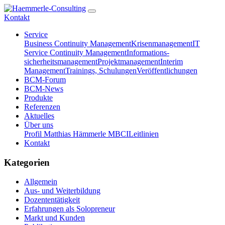
Kontakt
Service
Business Continuity Management
Krisenmanagement
IT
Service Continuity Management
Informations-
sicherheitsmanagement
Projektmanagement
Interim
Management
Trainings, Schulungen
Veröffentlichungen
BCM-Forum
BCM-News
Produkte
Referenzen
Aktuelles
Über uns
Profil Matthias Hämmerle MBCI
Leitlinien
Kontakt
Kategorien
Allgemein
Aus- und Weiterbildung
Dozententätigkeit
Erfahrungen als Solopreneur
Markt und Kunden